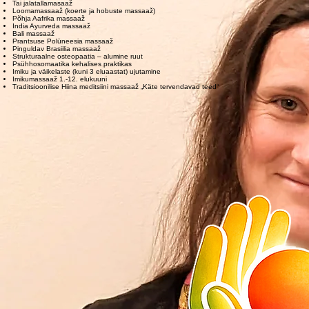
Laavakivi massaaž
Kinesioteipimine
Tai jalatallamasaaž
Loomamassaaž (koerte ja hobuste massaaž)
Põhja Aafrika massaaž
India Ayurveda massaaž
Bali massaaž
Prantsuse Polüneesia massaaž
Pinguldav Brasiilia massaaž
Strukturaalne osteopaatia – alumine ruut
Psühhosomaatika kehalises praktikas
Imiku ja väikelaste (kuni 3 eluaastat) ujutamine
Imikumassaaž 1.-12. elukuuni
Traditsioonilise Hiina meditsiini massaaž „Käte tervendavad teed“