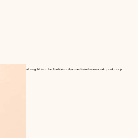
täienduskoolitustel ning läbinud ka Traditsioonilise meditsiini kursuse (akupunktuur ja