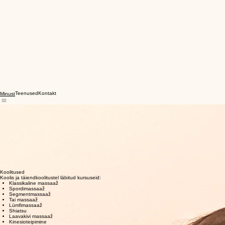
Teenused
Kontakt
Minust
Terviseteener Kristiina
Õppisin Rakenduslikus Massaaži- ja Teraapiakolledžis massööri eriala ning alates 2013. aastast ol
moxibutsioon) Eesti Neijingi Koolis.
Teekonnal läbi massaažimaailma ja ida traditsioonide olen jõudnud kutsumuseni, mis mind teenib ja
Soovin läbi erinevate massaaži protseduuride hoida ja taastada oma klientide tervist ning pakkud
Teen oma tööd suure südame ja pühendumusega ning püüan massaaži protseduurides läheneda igale 
Oman massööri kutsetunnistust
Koolitused
Koolis ja täiendkoolitustel läbitud kursuseid:
Klassikaline massaaž
Spordimassaaž
Segmentmassaaž
Tai massaaž
Lümfimassaaž
Shiatsu