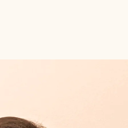
en ka massöörina töötanud. Olen täiendanud ennast aastate jooksul paljudel erinevatel erialastel 
 millega saan teiste tervist teenida.
a meeldivat lõõgastust.
kliendile individuaalselt vastavalt tema soovidele ja tervislikule seisundile.